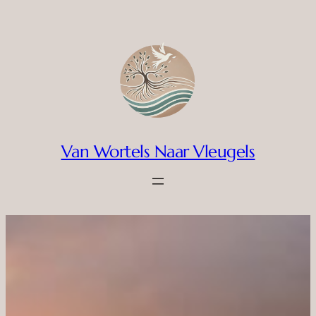
Ga
naar
de
inhoud
Van Wortels Naar Vleugels