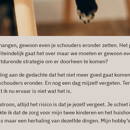
t hangen, gewoon even je schouders eronder zetten. Het g
Uiteindelijk gaat het over maar we moeten er gewoon ev
ortdurende strategie om er doorheen te komen?
ing aan de gedachte dat het niet meer goed gaat komen. 
houders eronder. En nog een dag mijzelf vergeten. Terwi
 ik nu ervaar is niet wat het is.
atroon, altijd het risico is dat je jezelf vergeet. Je schi
rkte ik dat de zorg voor mijn twee kinderen en het huish
was maar een herhaling van dezelfde dingen. Mijn hobby’s 