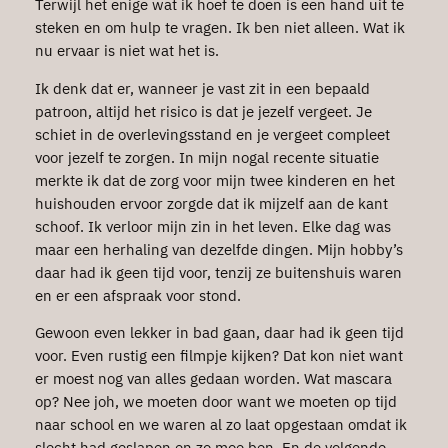
Terwijl het enige wat ik hoef te doen is een hand uit te
steken en om hulp te vragen. Ik ben niet alleen. Wat ik
nu ervaar is niet wat het is.
Ik denk dat er, wanneer je vast zit in een bepaald
patroon, altijd het risico is dat je jezelf vergeet. Je
schiet in de overlevingsstand en je vergeet compleet
voor jezelf te zorgen. In mijn nogal recente situatie
merkte ik dat de zorg voor mijn twee kinderen en het
huishouden ervoor zorgde dat ik mijzelf aan de kant
schoof. Ik verloor mijn zin in het leven. Elke dag was
maar een herhaling van dezelfde dingen. Mijn hobby’s
daar had ik geen tijd voor, tenzij ze buitenshuis waren
en er een afspraak voor stond.
Gewoon even lekker in bad gaan, daar had ik geen tijd
voor. Even rustig een filmpje kijken? Dat kon niet want
er moest nog van alles gedaan worden. Wat mascara
op? Nee joh, we moeten door want we moeten op tijd
naar school en we waren al zo laat opgestaan omdat ik
slecht had geslapen en zo moe ben. En de volgende